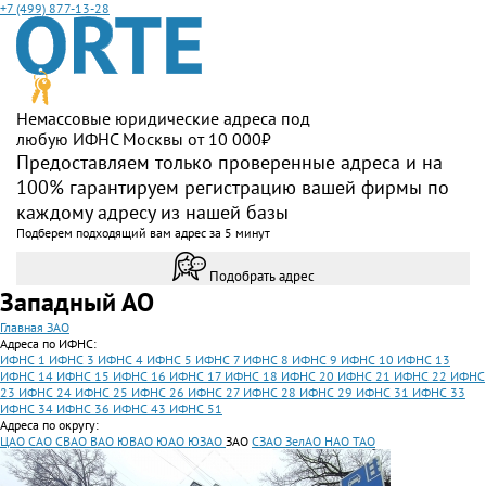
+7 (499) 877-13-28
Немассовые юридические адреса под
любую ИФНС Москвы от 10 000₽
Предоставляем только проверенные адреса и на
100% гарантируем регистрацию вашей фирмы по
каждому адресу из нашей базы
Подберем подходящий вам адрес за 5 минут
Подобрать адрес
Западный АО
Главная
ЗАО
Адреса по ИФНС:
ИФНС 1
ИФНС 3
ИФНС 4
ИФНС 5
ИФНС 7
ИФНС 8
ИФНС 9
ИФНС 10
ИФНС 13
ИФНС 14
ИФНС 15
ИФНС 16
ИФНС 17
ИФНС 18
ИФНС 20
ИФНС 21
ИФНС 22
ИФНС
23
ИФНС 24
ИФНС 25
ИФНС 26
ИФНС 27
ИФНС 28
ИФНС 29
ИФНС 31
ИФНС 33
ИФНС 34
ИФНС 36
ИФНС 43
ИФНС 51
Адреса по округу:
ЦАО
САО
СВАО
ВАО
ЮВАО
ЮАО
ЮЗАО
ЗАО
СЗАО
ЗелАО
НАО
ТАО