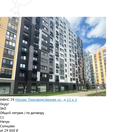
ИФНС 29
Москва, Производственная ул. , д. 12 к. 1
Округ
ЗАО
Общий метраж / по договору
11
Метро
Солнцево
от 29 000 ₽