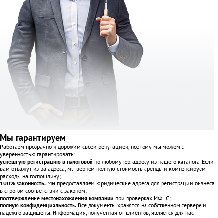
Мы гарантируем
Работаем прозрачно и дорожим своей репутацией, поэтому мы можем с
уверенностью гарантировать:
успешную регистрацию в налоговой
по любому юр.адресу из нашего каталога. Если
вам откажут из-за адреса, мы вернем полную стоимость аренды и компенсируем
расходы на госпошлину;
100% законность.
Мы предоставляем юридические адреса для регистрации бизнеса
в строгом соответствии с законом;
подтверждение местонахождения компании
при проверках ИФНС;
полную конфиденциальность.
Все документы хранятся на собственном сервере и
надежно защищены. Информация, полученная от клиентов, является для нас