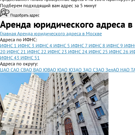
Подберем подходящий вам адрес за 5 минут
Подобрать адрес
Аренда юридического адреса в
Главная
Аренда юридического адреса в Москве
Адреса по ИФНС:
ИФНС 1
ИФНС 3
ИФНС 4
ИФНС 5
ИФНС 7
ИФНС 8
ИФНС 9
ИФН
20
ИФНС 21
ИФНС 22
ИФНС 23
ИФНС 24
ИФНС 25
ИФНС 26
И
ИФНС 43
ИФНС 51
Адреса по округу:
ЦАО
САО
СВАО
ВАО
ЮВАО
ЮАО
ЮЗАО
ЗАО
СЗАО
ЗелАО
НАО
Т