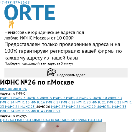
+7 (499) 877-13-28
Немассовые юридические адреса под
любую ИФНС Москвы от 10 000₽
Предоставляем только проверенные адреса и на
100% гарантируем регистрацию вашей фирмы по
каждому адресу из нашей базы
Подберем подходящий вам адрес за 5 минут
Подобрать адрес
ИФНС №26 по г.Москве
Главная
ИФНС 26
Адреса по ИФНС:
ИФНС 1
ИФНС 3
ИФНС 4
ИФНС 5
ИФНС 7
ИФНС 8
ИФНС 9
ИФНС 10
ИФНС 13
ИФНС 14
ИФНС 15
ИФНС 16
ИФНС 17
ИФНС 18
ИФНС 20
ИФНС 21
ИФНС 22
ИФНС
23
ИФНС 24
ИФНС 25
ИФНС 26
ИФНС 27
ИФНС 28
ИФНС 29
ИФНС 31
ИФНС 33
ИФНС 34
ИФНС 36
ИФНС 43
ИФНС 51
Адреса по округу:
ЦАО
САО
СВАО
ВАО
ЮВАО
ЮАО
ЮЗАО
ЗАО
СЗАО
ЗелАО
НАО
ТАО