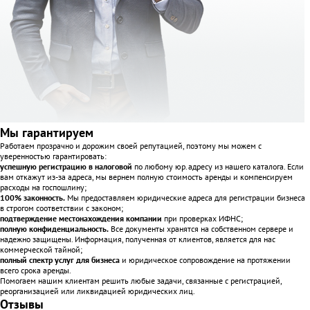
Мы гарантируем
Работаем прозрачно и дорожим своей репутацией, поэтому мы можем с
уверенностью гарантировать:
успешную регистрацию в налоговой
по любому юр.адресу из нашего каталога. Если
вам откажут из-за адреса, мы вернем полную стоимость аренды и компенсируем
расходы на госпошлину;
100% законность.
Мы предоставляем юридические адреса для регистрации бизнеса
в строгом соответствии с законом;
подтверждение местонахождения компании
при проверках ИФНС;
полную конфиденциальность.
Все документы хранятся на собственном сервере и
надежно защищены. Информация, полученная от клиентов, является для нас
коммерческой тайной;
полный спектр услуг для бизнеса
и юридическое сопровождение на протяжении
всего срока аренды.
Помогаем нашим клиентам решить любые задачи, связанные с регистрацией,
реорганизацией или ликвидацией юридических лиц.
Отзывы