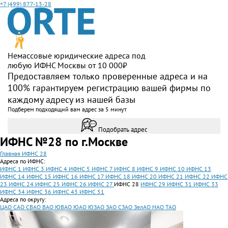
+7 (499) 877-13-28
Немассовые юридические адреса под
любую ИФНС Москвы от 10 000₽
Предоставляем только проверенные адреса и на
100% гарантируем регистрацию вашей фирмы по
каждому адресу из нашей базы
Подберем подходящий вам адрес за 5 минут
Подобрать адрес
ИФНС №28 по г.Москве
Главная
ИФНС 28
Адреса по ИФНС:
ИФНС 1
ИФНС 3
ИФНС 4
ИФНС 5
ИФНС 7
ИФНС 8
ИФНС 9
ИФНС 10
ИФНС 13
ИФНС 14
ИФНС 15
ИФНС 16
ИФНС 17
ИФНС 18
ИФНС 20
ИФНС 21
ИФНС 22
ИФНС
23
ИФНС 24
ИФНС 25
ИФНС 26
ИФНС 27
ИФНС 28
ИФНС 29
ИФНС 31
ИФНС 33
ИФНС 34
ИФНС 36
ИФНС 43
ИФНС 51
Адреса по округу:
ЦАО
САО
СВАО
ВАО
ЮВАО
ЮАО
ЮЗАО
ЗАО
СЗАО
ЗелАО
НАО
ТАО