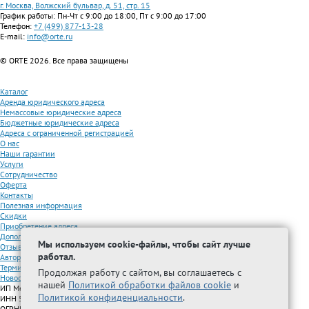
г. Москва, Волжский бульвар, д. 51, стр. 15
График работы: Пн-Чт с 9:00 до 18:00, Пт с 9:00 до 17:00
Телефон:
+7 (499) 877-13-28
E-mail:
info@orte.ru
© ORTE 2026. Все права защищены
Каталог
Аренда юридического адреса
Немассовые юридические адреса
Бюджетные юридические адреса
Адреса с ограниченной регистрацией
О нас
Наши гарантии
Услуги
Сотрудничество
Оферта
Контакты
Полезная информация
Скидки
Приобретение адреса
Дополнительные услуги
Мы используем cookie-файлы, чтобы сайт лучше
Отзывы
работал.
Авторизованные партнеры
Термины
Продолжая работу с сайтом, вы соглашаетесь с
Новости
нашей
Политикой обработки файлов cookie
и
ИП Межидова А.М.
Политикой конфиденциальности
.
ИНН 501209692616
ОГРНИП 325508100296005