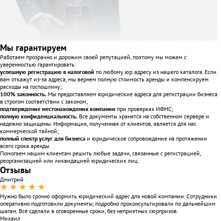
Мы гарантируем
Работаем прозрачно и дорожим своей репутацией, поэтому мы можем с
уверенностью гарантировать:
успешную регистрацию в налоговой
по любому юр.адресу из нашего каталога. Если
вам откажут из-за адреса, мы вернем полную стоимость аренды и компенсируем
расходы на госпошлину;
100% законность.
Мы предоставляем юридические адреса для регистрации бизнеса
в строгом соответствии с законом;
подтверждение местонахождения компании
при проверках ИФНС;
полную конфиденциальность.
Все документы хранятся на собственном сервере и
надежно защищены. Информация, полученная от клиентов, является для нас
коммерческой тайной;
полный спектр услуг для бизнеса
и юридическое сопровождение на протяжении
всего срока аренды.
Помогаем нашим клиентам решить любые задачи, связанные с регистрацией,
реорганизацией или ликвидацией юридических лиц.
Отзывы
Дмитрий
Нужно было срочно оформить юридический адрес для новой компании. Сотрудники
оперативно подготовили документы, подробно проконсультировали по дальнейшим
шагам. Всё сделали в оговоренные сроки, без неприятных сюрпризов.
Михаил