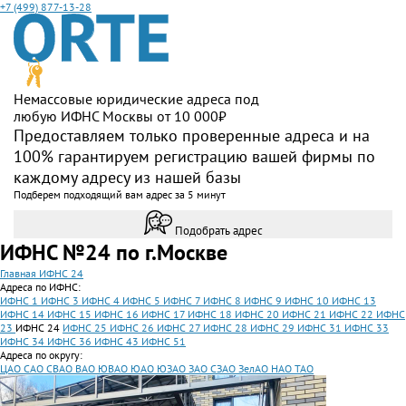
+7 (499) 877-13-28
Немассовые юридические адреса под
любую ИФНС Москвы от 10 000₽
Предоставляем только проверенные адреса и на
100% гарантируем регистрацию вашей фирмы по
каждому адресу из нашей базы
Подберем подходящий вам адрес за 5 минут
Подобрать адрес
ИФНС №24 по г.Москве
Главная
ИФНС 24
Адреса по ИФНС:
ИФНС 1
ИФНС 3
ИФНС 4
ИФНС 5
ИФНС 7
ИФНС 8
ИФНС 9
ИФНС 10
ИФНС 13
ИФНС 14
ИФНС 15
ИФНС 16
ИФНС 17
ИФНС 18
ИФНС 20
ИФНС 21
ИФНС 22
ИФНС
23
ИФНС 24
ИФНС 25
ИФНС 26
ИФНС 27
ИФНС 28
ИФНС 29
ИФНС 31
ИФНС 33
ИФНС 34
ИФНС 36
ИФНС 43
ИФНС 51
Адреса по округу:
ЦАО
САО
СВАО
ВАО
ЮВАО
ЮАО
ЮЗАО
ЗАО
СЗАО
ЗелАО
НАО
ТАО