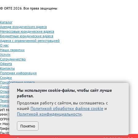
© ORTE 2026. Все права защищены
Каталог
Аренда юридического адреса
Немассовые юридические адреса
Бюджетные юридические адреса
Адреса с ограниченной регистрацией
О нас
Наши гарантии
Услуги
Сотрудничество
Оферта
Контакты
Полезная информация
Скидки
Приобретение адреса
Дополнительные услуги
Мы используем cookie-файлы, чтобы сайт лучше
Отзывы
работал.
Авторизованные партнеры
Термины
Продолжая работу с сайтом, вы соглашаетесь с
Новости
нашей
Политикой обработки файлов cookie
и
ИП Межидова А.М.
Политикой конфиденциальности
.
ИНН 501209692616
ОГРНИП 325508100296005
г. Москва, Волжский бульвар, д. 51, стр. 15
Понятно
График работы:
Пн-Чт с 9:00 до 18:00, Пт с 9:00 до 17:00
Телефон:
+7 (499) 877-13-28