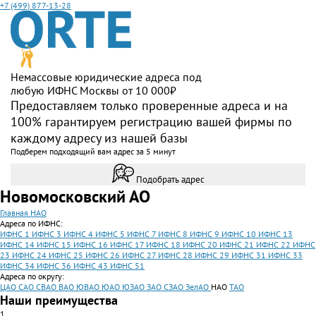
+7 (499) 877-13-28
Немассовые юридические адреса под
любую ИФНС Москвы от 10 000₽
Предоставляем только проверенные адреса и на
100% гарантируем регистрацию вашей фирмы по
каждому адресу из нашей базы
Подберем подходящий вам адрес за 5 минут
Подобрать адрес
Новомосковский АО
Главная
НАО
Адреса по ИФНС:
ИФНС 1
ИФНС 3
ИФНС 4
ИФНС 5
ИФНС 7
ИФНС 8
ИФНС 9
ИФНС 10
ИФНС 13
ИФНС 14
ИФНС 15
ИФНС 16
ИФНС 17
ИФНС 18
ИФНС 20
ИФНС 21
ИФНС 22
ИФНС
23
ИФНС 24
ИФНС 25
ИФНС 26
ИФНС 27
ИФНС 28
ИФНС 29
ИФНС 31
ИФНС 33
ИФНС 34
ИФНС 36
ИФНС 43
ИФНС 51
Адреса по округу:
ЦАО
САО
СВАО
ВАО
ЮВАО
ЮАО
ЮЗАО
ЗАО
СЗАО
ЗелАО
НАО
ТАО
Наши преимущества
1.