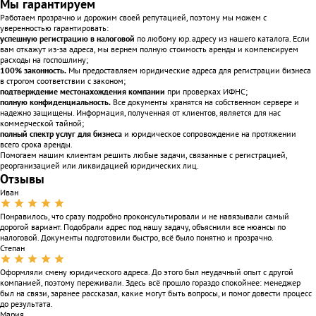
Мы гарантируем
Работаем прозрачно и дорожим своей репутацией, поэтому мы можем с
уверенностью гарантировать:
успешную регистрацию в налоговой
по любому юр.адресу из нашего каталога. Если
вам откажут из-за адреса, мы вернем полную стоимость аренды и компенсируем
расходы на госпошлину;
100% законность.
Мы предоставляем юридические адреса для регистрации бизнеса
в строгом соответствии с законом;
подтверждение местонахождения компании
при проверках ИФНС;
полную конфиденциальность.
Все документы хранятся на собственном сервере и
надежно защищены. Информация, полученная от клиентов, является для нас
коммерческой тайной;
полный спектр услуг для бизнеса
и юридическое сопровождение на протяжении
всего срока аренды.
Помогаем нашим клиентам решить любые задачи, связанные с регистрацией,
реорганизацией или ликвидацией юридических лиц.
Отзывы
Иван
Понравилось, что сразу подробно проконсультировали и не навязывали самый
дорогой вариант. Подобрали адрес под нашу задачу, объяснили все нюансы по
налоговой. Документы подготовили быстро, всё было понятно и прозрачно.
Степан
Оформляли смену юридического адреса. До этого был неудачный опыт с другой
компанией, поэтому переживали. Здесь всё прошло гораздо спокойнее: менеджер
был на связи, заранее рассказал, какие могут быть вопросы, и помог довести процесс
до результата.
Мария