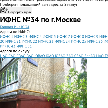
Подберем подходящий вам адрес за 5 минут
Подобрать адрес
ИФНС №34 по г.Москве
Главная
ИФНС 34
Адреса по ИФНС:
ИФНС 1
ИФНС 3
ИФНС 4
ИФНС 5
ИФНС 7
ИФНС 8
ИФНС 9
ИФН
20
ИФНС 21
ИФНС 22
ИФНС 23
ИФНС 24
ИФНС 25
ИФНС 26
И
ИФНС 43
ИФНС 51
Адреса по округу:
ЦАО
САО
СВАО
ВАО
ЮВАО
ЮАО
ЮЗАО
ЗАО
СЗАО
ЗелАО
НАО
Т