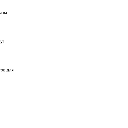
рмам
ут
тов для