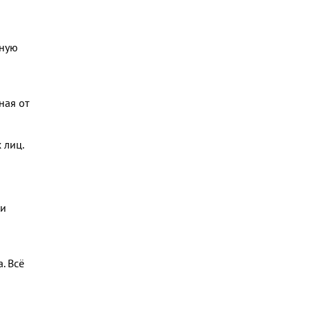
лную
ная от
 лиц.
 и
. Всё