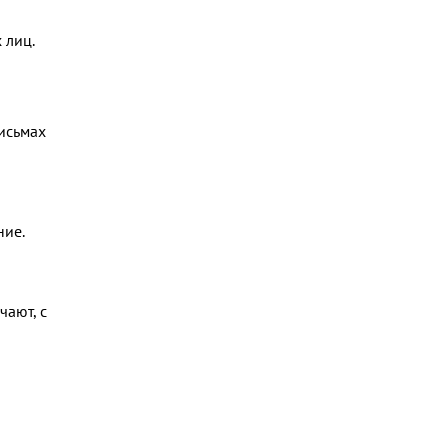
 лиц.
исьмах
ние.
чают, с