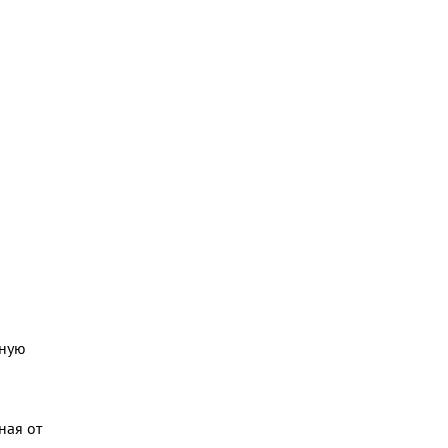
лную
ная от