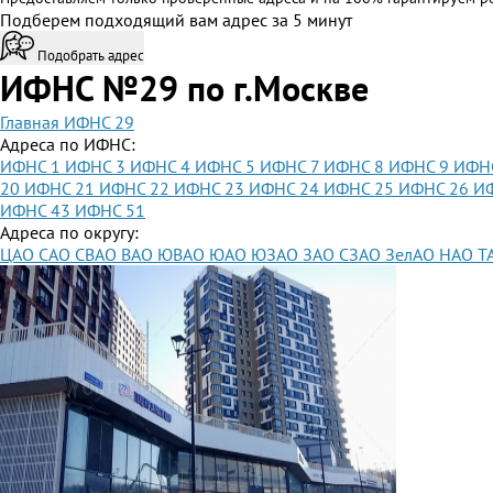
Подберем подходящий вам адрес за 5 минут
Подобрать адрес
ИФНС №29 по г.Москве
Главная
ИФНС 29
Адреса по ИФНС:
ИФНС 1
ИФНС 3
ИФНС 4
ИФНС 5
ИФНС 7
ИФНС 8
ИФНС 9
ИФН
20
ИФНС 21
ИФНС 22
ИФНС 23
ИФНС 24
ИФНС 25
ИФНС 26
И
ИФНС 43
ИФНС 51
Адреса по округу:
ЦАО
САО
СВАО
ВАО
ЮВАО
ЮАО
ЮЗАО
ЗАО
СЗАО
ЗелАО
НАО
Т