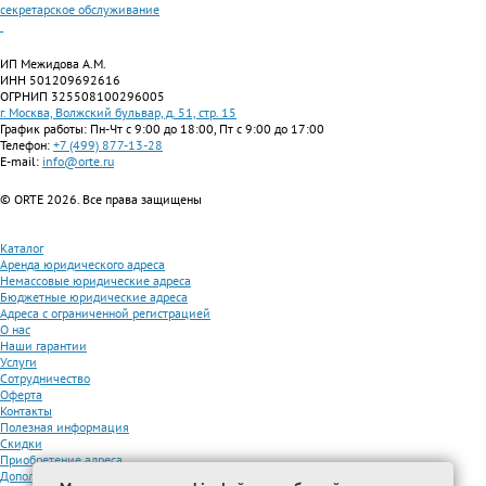
секретарское обслуживание
ИП Межидова А.М.
ИНН 501209692616
ОГРНИП 325508100296005
г. Москва, Волжский бульвар, д. 51, стр. 15
График работы: Пн-Чт с 9:00 до 18:00, Пт с 9:00 до 17:00
Телефон:
+7 (499) 877-13-28
E-mail:
info@orte.ru
© ORTE 2026. Все права защищены
Каталог
Аренда юридического адреса
Немассовые юридические адреса
Бюджетные юридические адреса
Адреса с ограниченной регистрацией
О нас
Наши гарантии
Услуги
Сотрудничество
Оферта
Контакты
Полезная информация
Скидки
Приобретение адреса
Дополнительные услуги