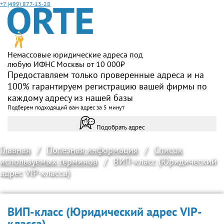
+7 (499) 877-13-28
Немассовые юридические адреса под
любую ИФНС Москвы от 10 000₽
Предоставляем только проверенные адреса и на
100% гарантируем регистрацию вашей фирмы по
каждому адресу из нашей базы
Подберем подходящий вам адрес за 5 минут
Подобрать адрес
Главная
/
Полезная информация
/
Список
используемых терминов
/
ВИП-класс (Юридический
адрес VIP-класса)
ВИП-класс (Юридический адрес VIP-
класса)