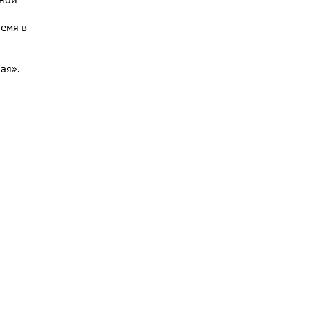
емя в
ая».