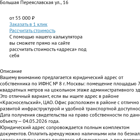
Большая Переяславская ул., 16
от 55 000 ₽
Заказать в 1 клик
Рассчитать стоимость
С помощью нашего калькулятора
вы сможете прямо на сайте
рассчитать стоимость «адреса» под
себя
Описание
Вашему вниманию предлагается юридический адрес от
собственника по ИФНС № 8 г. Москвы: помещение площадью 7
квадратных метров на цокольном этаже административного зд
Это отличный вариант, если вы ищите адрес в районе
«Красносельский», ЦАО. Офис расположен в районе с отлично
развитой инфраструктурой и удобной транспортной доступнос
Дата получения свидетельства на право собственности по дан
объекту — 04.05.2026 года.
Юридический адрес сопровождается полным комплектом
документов. Оплатить аренду можно наличными или по безнал
адресу доступна услуга почтового обслуживания, а при перви