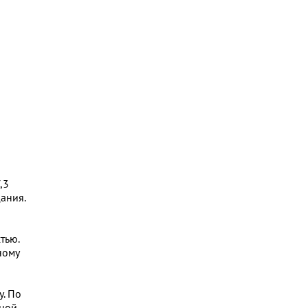
,3
ания.
тью.
ному
у. По
чной