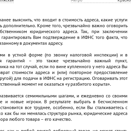
олжская
Метро
Красно
нее выяснить, что входит в стоимость адреса, какие услуги
ь дополнительно. Кроме того, чрезвычайно важно оговорить
бственником юридического адреса. Так, при заключении
гарантировать Вам подтверждение в ИФНС того факта, что
азанному в документах адресу.
ми в устной форме (по звонку налоговой инспекции) и в
тся гарантий – это также чрезвычайно важный пункт,
ка на тот случай, если по вине купленного у него адреса Вы
зврат стоимости адреса и (или) повторное предоставление
ругой) для подачи в ИФНС на регистрацию. Оговаривать этот
етственный момент не оказаться «у разбитого корыта».
азвивается семимильными шагами, и ежедневно со своими
 и новые игроки. В результате выбрать в бесчисленном
ановится все труднее, особенно, если Вы сталкиваетесь с
о как бы ни менялась структура рынка, юридические адреса
ора любого товара – его качество.
с, как и любой другой добротный товар, не может стоить