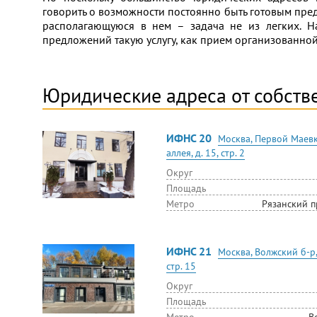
говорить о возможности постоянно быть готовым пред
располагающуюся в нем – задача не из легких. Н
предложений такую услугу, как прием организованно
Юридические адреса от собств
ИФНС 20
Москва, Первой Маев
аллея, д. 15, стр. 2
Округ
Площадь
Метро
Рязанский п
ИФНС 21
Москва, Волжский б-р, 
стр. 15
Округ
Площадь