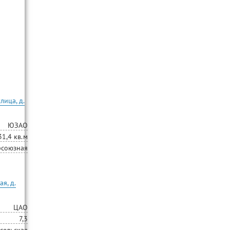
лица, д.
ЮЗАО
31,4 кв.м
союзная
я, д.
ЦАО
7,3