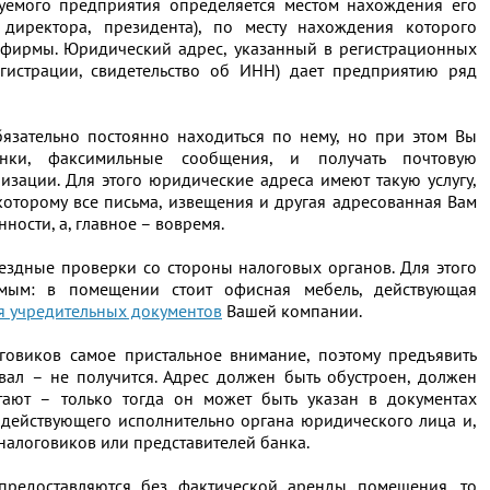
уемого предприятия определяется местом нахождения его
 директора, президента), по месту нахождения которого
 фирмы. Юридический адрес, указанный в регистрационных
егистрации, свидетельство об ИНН) дает предприятию ряд
язательно постоянно находиться по нему, но при этом Вы
нки, факсимильные сообщения, и получать почтовую
ации. Для этого юридические адреса имеют такую услугу,
которому все письма, извещения и другая адресованная Вам
ности, а, главное – вовремя.
здные проверки со стороны налоговых органов. Для этого
мым: в помещении стоит офисная мебель, действующая
я учредительных документов
Вашей компании.
говиков самое пристальное внимание, поэтому предъявить
вал – не получится. Адрес должен быть обустроен, должен
тают – только тогда он может быть указан в документах
действующего исполнительно органа юридического лица и,
налоговиков или представителей банка.
предоставляются без фактической аренды помещения, то