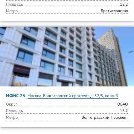
Площадь
12.2
Метро
Братиславская
ИФНС 23
Москва, Волгоградский проспект, д. 32/5, корп. 3
Округ
ЮВАО
Площадь
15.2
Метро
Волгоградский Проспект