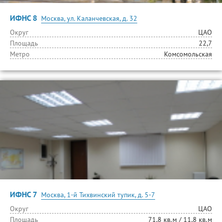
ИФНС 8
Москва, ул. Каланчевская, д. 32
Округ
ЦАО
Площадь
22,7
Метро
Комсомольская
ИФНС 7
Москва, 1-й Тихвинский тупик, д. 5-7
Округ
ЦАО
Площадь
71,8 кв.м / 11,8 кв.м