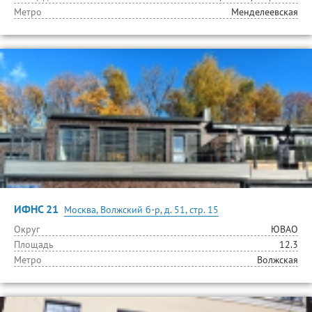
Метро
Менделеевская
ИФНС 21
Москва, Волжский б-р, д. 51, стр. 15
Округ
ЮВАО
Площадь
12.3
Метро
Волжская