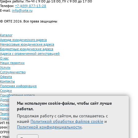
График работы: Пн-Чт с 9:00 до 18:00, Пт с 9:00 до 17:00
Телефон:
+7 (499) 877-13-28
E-mail:
info@orte.ru
© ORTE 2026. Все права защищены
Каталог
Аренда юридического адреса
Немассовые юридические адреса
Бюджетные юридические адреса
Адреса с ограниченной регистрацией
О нас
Наши гарантии
Услуги
Сотрудничество
Оферта
Контакты
Полезная информация
Скидки
Приобретение адреса
Дополнительные услуги
Мы используем cookie-файлы, чтобы сайт лучше
Отзывы
работал.
Авторизованные партнеры
Термины
Продолжая работу с сайтом, вы соглашаетесь с
Новости
нашей
Политикой обработки файлов cookie
и
ИП Межидова А.М.
Политикой конфиденциальности
.
ИНН 501209692616
ОГРНИП 325508100296005
г. Москва, Волжский бульвар, д. 51, стр. 15