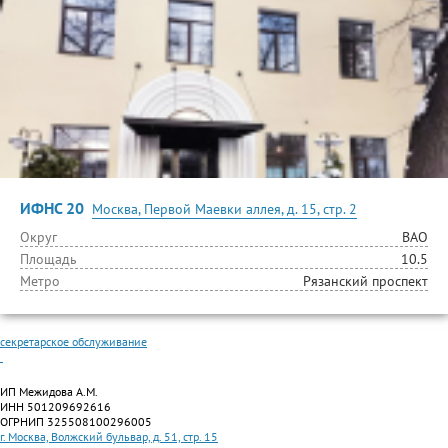
ИФНС 20
Москва, Первой Маевки аллея, д. 15, стр. 2
Округ
ВАО
Площадь
10.5
Метро
Рязанский проспект
секретарское обслуживание
ИП Межидова А.М.
ИНН 501209692616
ОГРНИП 325508100296005
г. Москва, Волжский бульвар, д. 51, стр. 15