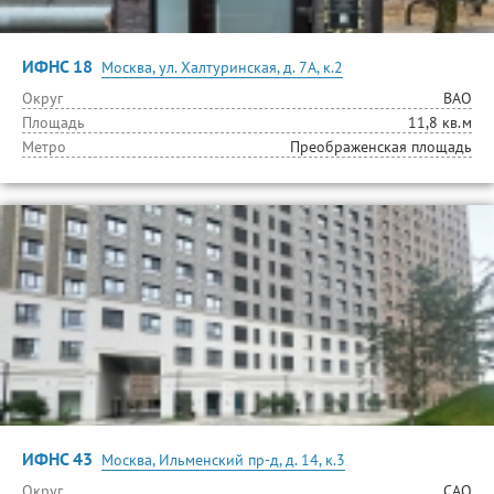
ИФНС 18
Москва, ул. Халтуринская, д. 7А, к.2
Округ
ВАО
Площадь
11,8 кв.м
Метро
Преображенская площадь
ИФНС 43
Москва, Ильменский пр-д, д. 14, к.3
Округ
САО