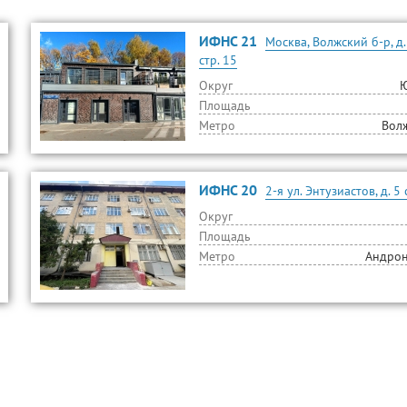
ИФНС 21
Москва, Волжский б-р, д.
стр. 15
Округ
Площадь
Метро
Вол
ИФНС 20
2-я ул. Энтузиастов, д. 5 
Округ
Площадь
Метро
Андро