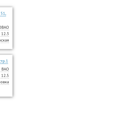
 51,
ЮВАО
12.3
жская
стр.1
ВАО
12.5
новка