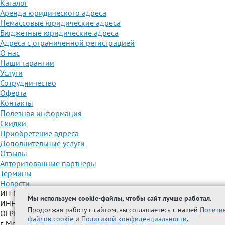
Каталог
Аренда юридического адреса
Немассовые юридические адреса
Бюджетные юридические адреса
Адреса с ограниченной регистрацией
О нас
Наши гарантии
Услуги
Сотрудничество
Оферта
Контакты
Полезная информация
Скидки
Приобретение адреса
Дополнительные услуги
Отзывы
Авторизованные партнеры
Термины
Новости
ИП Межидова А.М.
Мы используем cookie-файлы, чтобы сайт лучше работал.
ИНН 501209692616
Продолжая работу с сайтом, вы соглашаетесь с нашей
Полити
ОГРНИП 325508100296005
файлов cookie
и
Политикой конфиденциальности
.
г. Москва, Волжский бульвар, д. 51, стр. 15