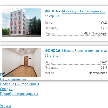
ИФНС 43
Москва, ул. Автомоторная, д.
4А стр. 21
Округ
САО
Площадь
12,5
Метро
МЦК Лихоборы
ИФНС 26
Москва, Варшавское шоссе, д.
33, стр. 1
Округ
ЮАО
Площадь
11,4
Метро
Нагатинская
Каталог
Наши гарантии
Полезная информация
Скидки
Приобретение адреса
Услуги