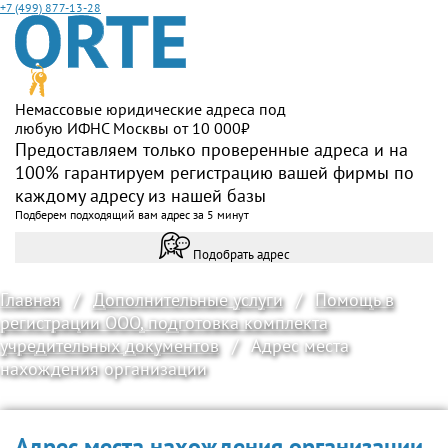
+7 (499) 877-13-28
Немассовые юридические адреса под
любую ИФНС Москвы от 10 000₽
Предоставляем только проверенные адреса и на
100% гарантируем регистрацию вашей фирмы по
каждому адресу из нашей базы
Подберем подходящий вам адрес за 5 минут
Подобрать адрес
Главная
/
Дополнительные услуги
/
Помощь в
регистрации ООО, подготовка комплекта
учредительных документов
/
Адрес места
нахождения организации
Адрес места нахождения организации