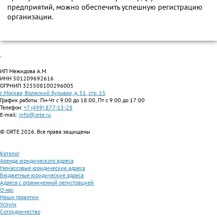
предприятий, можно обеспечить успешную регистрацию
организации.
ИП Межидова А.М.
ИНН 501209692616
ОГРНИП 325508100296005
г. Москва, Волжский бульвар, д. 51, стр. 15
График работы: Пн-Чт с 9:00 до 18:00, Пт с 9:00 до 17:00
Телефон:
+7 (499) 877-13-28
E-mail:
info@orte.ru
© ORTE 2026. Все права защищены
Каталог
Аренда юридического адреса
Немассовые юридические адреса
Бюджетные юридические адреса
Адреса с ограниченной регистрацией
О нас
Наши гарантии
Услуги
Сотрудничество