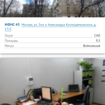
ИФНС 43
Москва, ул. Зои и Александра Космодемьянских, д.
17/2
Округ
САО
Площадь
9,5
Метро
Войковская