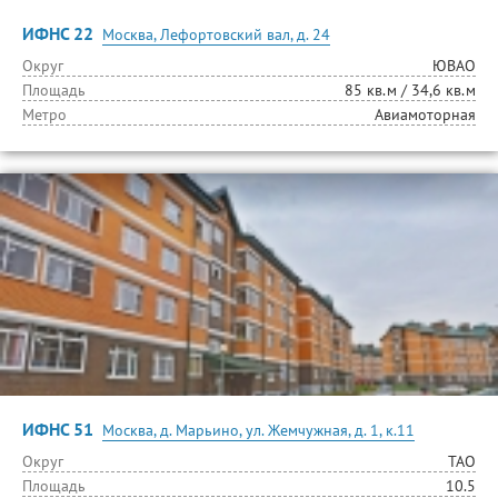
ИФНС 22
Москва, Лефортовский вал, д. 24
Округ
ЮВАО
Площадь
85 кв.м / 34,6 кв.м
Метро
Авиамоторная
ИФНС 51
Москва, д. Марьино, ул. Жемчужная, д. 1, к.11
Округ
ТАО
Площадь
10.5