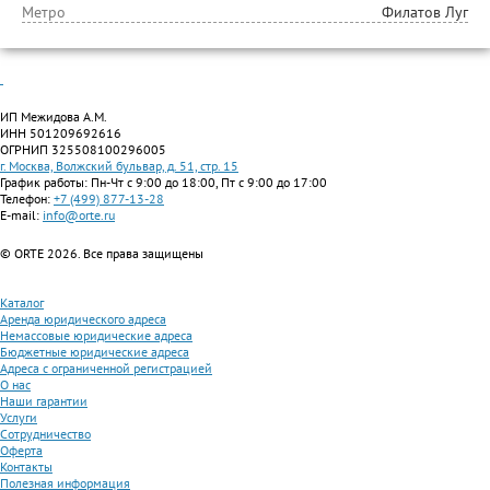
Метро
Филатов Луг
ИП Межидова А.М.
ИНН 501209692616
ОГРНИП 325508100296005
г. Москва, Волжский бульвар, д. 51, стр. 15
График работы: Пн-Чт с 9:00 до 18:00, Пт с 9:00 до 17:00
Телефон:
+7 (499) 877-13-28
E-mail:
info@orte.ru
© ORTE 2026. Все права защищены
Каталог
Аренда юридического адреса
Немассовые юридические адреса
Бюджетные юридические адреса
Адреса с ограниченной регистрацией
О нас
Наши гарантии
Услуги
Сотрудничество
Оферта
Контакты
Полезная информация