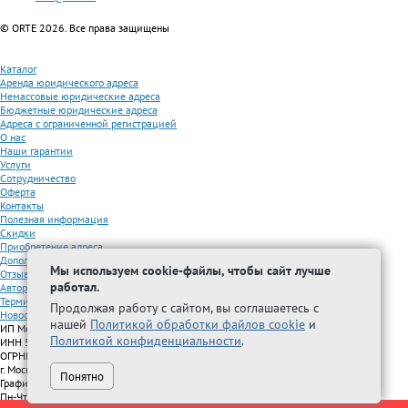
© ORTE 2026. Все права защищены
Каталог
Аренда юридического адреса
Немассовые юридические адреса
Бюджетные юридические адреса
Адреса с ограниченной регистрацией
О нас
Наши гарантии
Услуги
Сотрудничество
Оферта
Контакты
Полезная информация
Скидки
Приобретение адреса
Дополнительные услуги
Мы используем cookie-файлы, чтобы сайт лучше
Отзывы
работал.
Авторизованные партнеры
Термины
Продолжая работу с сайтом, вы соглашаетесь с
Новости
нашей
Политикой обработки файлов cookie
и
ИП Межидова А.М.
Политикой конфиденциальности
.
ИНН 501209692616
ОГРНИП 325508100296005
г. Москва, Волжский бульвар, д. 51, стр. 15
Понятно
График работы:
Пн-Чт с 9:00 до 18:00, Пт с 9:00 до 17:00