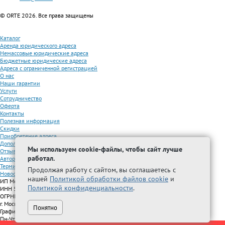
© ORTE 2026. Все права защищены
Каталог
Аренда юридического адреса
Немассовые юридические адреса
Бюджетные юридические адреса
Адреса с ограниченной регистрацией
О нас
Наши гарантии
Услуги
Сотрудничество
Оферта
Контакты
Полезная информация
Скидки
Приобретение адреса
Дополнительные услуги
Мы используем cookie-файлы, чтобы сайт лучше
Отзывы
работал.
Авторизованные партнеры
Термины
Продолжая работу с сайтом, вы соглашаетесь с
Новости
нашей
Политикой обработки файлов cookie
и
ИП Межидова А.М.
Политикой конфиденциальности
.
ИНН 501209692616
ОГРНИП 325508100296005
г. Москва, Волжский бульвар, д. 51, стр. 15
Понятно
График работы:
Пн-Чт с 9:00 до 18:00, Пт с 9:00 до 17:00