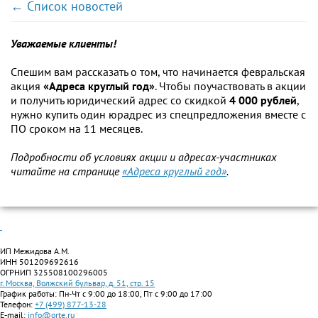
← Список новостей
Уважаемые клиенты!
Спешим вам рассказать о том, что начинается февральская
акция
«Адреса круглый год»
. Чтобы поучаствовать в акции
и получить юридический адрес со скидкой
4 000 рублей
,
нужно купить один юрадрес из спецпредложения вместе с
ПО сроком на 11 месяцев.
Подробности об условиях акции и адресах-участниках
читайте на странице
«Адреса круглый год»
.
ИП Межидова А.М.
ИНН 501209692616
ОГРНИП 325508100296005
г. Москва, Волжский бульвар, д. 51, стр. 15
График работы: Пн-Чт с 9:00 до 18:00, Пт с 9:00 до 17:00
Телефон:
+7 (499) 877-13-28
E-mail:
info@orte.ru