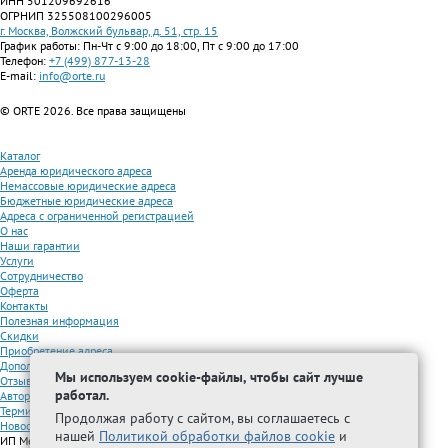
ИНН 501209692616
ОГРНИП 325508100296005
г. Москва, Волжский бульвар, д. 51, стр. 15
График работы: Пн-Чт с 9:00 до 18:00, Пт с 9:00 до 17:00
Телефон:
+7 (499) 877-13-28
E-mail:
info@orte.ru
© ORTE 2026. Все права защищены
Каталог
Аренда юридического адреса
Немассовые юридические адреса
Бюджетные юридические адреса
Адреса с ограниченной регистрацией
О нас
Наши гарантии
Услуги
Сотрудничество
Оферта
Контакты
Полезная информация
Скидки
Приобретение адреса
Дополнительные услуги
Мы используем cookie-файлы, чтобы сайт лучше
Отзывы
работал.
Авторизованные партнеры
Термины
Продолжая работу с сайтом, вы соглашаетесь с
Новости
нашей
Политикой обработки файлов cookie
и
ИП Межидова А.М.