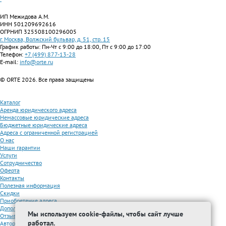
ИП Межидова А.М.
ИНН 501209692616
ОГРНИП 325508100296005
г. Москва, Волжский бульвар, д. 51, стр. 15
График работы: Пн-Чт с 9:00 до 18:00, Пт с 9:00 до 17:00
Телефон:
+7 (499) 877-13-28
E-mail:
info@orte.ru
© ORTE 2026. Все права защищены
Каталог
Аренда юридического адреса
Немассовые юридические адреса
Бюджетные юридические адреса
Адреса с ограниченной регистрацией
О нас
Наши гарантии
Услуги
Сотрудничество
Оферта
Контакты
Полезная информация
Скидки
Приобретение адреса
Дополнительные услуги
Мы используем cookie-файлы, чтобы сайт лучше
Отзывы
работал.
Авторизованные партнеры