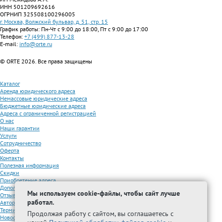
ИНН 501209692616
ОГРНИП 325508100296005
г. Москва, Волжский бульвар, д. 51, стр. 15
График работы: Пн-Чт с 9:00 до 18:00, Пт с 9:00 до 17:00
Телефон:
+7 (499) 877-13-28
E-mail:
info@orte.ru
© ORTE 2026. Все права защищены
Каталог
Аренда юридического адреса
Немассовые юридические адреса
Бюджетные юридические адреса
Адреса с ограниченной регистрацией
О нас
Наши гарантии
Услуги
Сотрудничество
Оферта
Контакты
Полезная информация
Скидки
Приобретение адреса
Дополнительные услуги
Мы используем cookie-файлы, чтобы сайт лучше
Отзывы
работал.
Авторизованные партнеры
Термины
Продолжая работу с сайтом, вы соглашаетесь с
Новости