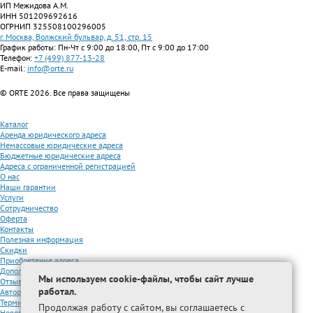
ИП Межидова А.М.
ИНН 501209692616
ОГРНИП 325508100296005
г. Москва, Волжский бульвар, д. 51, стр. 15
График работы: Пн-Чт с 9:00 до 18:00, Пт с 9:00 до 17:00
Телефон:
+7 (499) 877-13-28
E-mail:
info@orte.ru
© ORTE 2026. Все права защищены
Каталог
Аренда юридического адреса
Немассовые юридические адреса
Бюджетные юридические адреса
Адреса с ограниченной регистрацией
О нас
Наши гарантии
Услуги
Сотрудничество
Оферта
Контакты
Полезная информация
Скидки
Приобретение адреса
Дополнительные услуги
Мы используем cookie-файлы, чтобы сайт лучше
Отзывы
работал.
Авторизованные партнеры
Термины
Продолжая работу с сайтом, вы соглашаетесь с
Новости