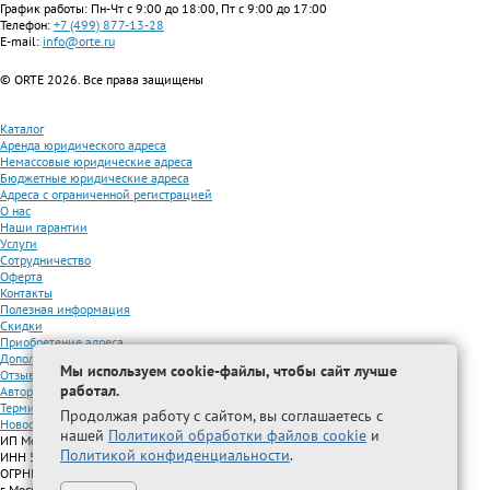
График работы: Пн-Чт с 9:00 до 18:00, Пт с 9:00 до 17:00
Телефон:
+7 (499) 877-13-28
E-mail:
info@orte.ru
© ORTE 2026. Все права защищены
Каталог
Аренда юридического адреса
Немассовые юридические адреса
Бюджетные юридические адреса
Адреса с ограниченной регистрацией
О нас
Наши гарантии
Услуги
Сотрудничество
Оферта
Контакты
Полезная информация
Скидки
Приобретение адреса
Дополнительные услуги
Мы используем cookie-файлы, чтобы сайт лучше
Отзывы
работал.
Авторизованные партнеры
Термины
Продолжая работу с сайтом, вы соглашаетесь с
Новости
нашей
Политикой обработки файлов cookie
и
ИП Межидова А.М.
Политикой конфиденциальности
.
ИНН 501209692616
ОГРНИП 325508100296005
г. Москва, Волжский бульвар, д. 51, стр. 15