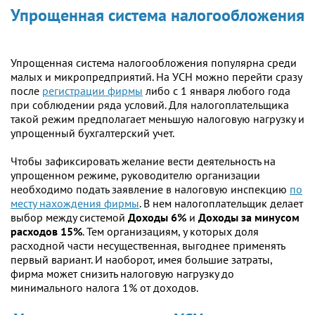
Упрощенная система налогообложения
Упрощенная система налогообложения популярна среди
малых и микропредприятий. На УСН можно перейти сразу
после
регистрации фирмы
либо с 1 января любого года
при соблюдении ряда условий. Для налогоплательщика
такой режим предполагает меньшую налоговую нагрузку и
упрощенный бухгалтерский учет.
Чтобы зафиксировать желание вести деятельность на
упрощенном режиме, руководителю организации
необходимо подать заявление в налоговую инспекцию
по
месту нахождения фирмы
. В нем налогоплательщик делает
выбор между системой
Доходы 6%
и
Доходы за минусом
расходов 15%
. Тем организациям, у которых доля
расходной части несущественная, выгоднее применять
первый вариант. И наоборот, имея большие затраты,
фирма может снизить налоговую нагрузку до
минимального налога 1% от доходов.