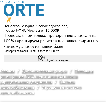
+7 (499) 877-13-28
Немассовые юридические адреса под
любую ИФНС Москвы от 10 000₽
Предоставляем только проверенные адреса и на
100% гарантируем регистрацию вашей фирмы по
каждому адресу из нашей базы
Подберем подходящий вам адрес за 5 минут
Подобрать адрес
Главная
/
Дополнительные услуги
/
Помощь в
регистрации ООО, подготовка комплекта
учредительных документов
/
Cистема
налогообложения
/
Упрощенная система
налогообложения