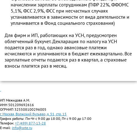
начислении зарплаты сотрудникам (ПФР 22%, ФФОМС
5,1%, ФСС 2,9%, ФСС при несчастных случаях
устанавливается в зависимости от вида деятельности и
уплачивается в Фонд социального страхования)
Для фирм и ИП, работающих на УСН, предусмотрен
облегченный бухучет. Декларация по налогу на УСН
подается раз в год, однако авансовые платежи
исчисляются и уплачиваются в бюджет ежеквартально. Все
зарплатные отчеты подаются раз в квартал, а страховые
взносы платятся раз в месяц.
ИП Межидова А.М.
ИНН 501209692616
ОГРНИП 325508100296005
г. Москва, Волжский бульвар, д. 51, стр. 15
График работы: Пн-Чт с 9:00 до 18:00, Пт с 9:00 до 17:00
Телефон:
+7 (499) 877-13-28
E-mail:
info@orte.ru